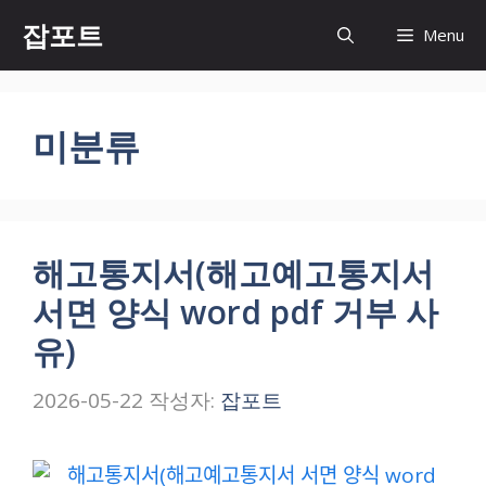
컨
잡포트
Menu
텐
츠
로
건
미분류
너
뛰
기
해고통지서(해고예고통지서
서면 양식 word pdf 거부 사
유)
2026-05-22
작성자:
잡포트